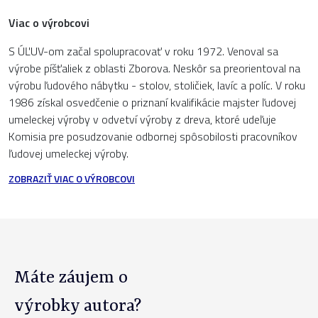
Viac o výrobcovi
S ÚĽUV-om začal spolupracovať v roku 1972. Venoval sa
výrobe píšťaliek z oblasti Zborova. Neskôr sa preorientoval na
výrobu ľudového nábytku - stolov, stoličiek, lavíc a políc. V roku
1986 získal osvedčenie o priznaní kvalifikácie majster ľudovej
umeleckej výroby v odvetví výroby z dreva, ktoré udeľuje
Komisia pre posudzovanie odbornej spôsobilosti pracovníkov
ľudovej umeleckej výroby.
ZOBRAZIŤ VIAC O VÝROBCOVI
Máte záujem o
výrobky autora?