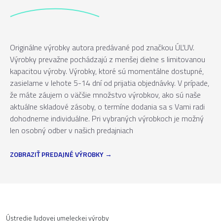
Originálne výrobky autora predávané pod značkou ÚĽUV.
Výrobky prevažne pochádzajú z menšej dielne s limitovanou
kapacitou výroby. Výrobky, ktoré sú momentálne dostupné,
zasielame v lehote 5-14 dní od prijatia objednávky. V prípade,
že máte záujem o väčšie množstvo výrobkov, ako sú naše
aktuálne skladové zásoby, o termíne dodania sa s Vami radi
dohodneme individuálne. Pri vybraných výrobkoch je možný
len osobný odber v našich predajniach
ZOBRAZIŤ PREDAJNÉ VÝROBKY
Ústredie ľudovej umeleckej výroby