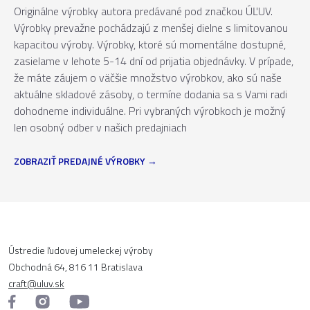
Originálne výrobky autora predávané pod značkou ÚĽUV.
Výrobky prevažne pochádzajú z menšej dielne s limitovanou
kapacitou výroby. Výrobky, ktoré sú momentálne dostupné,
zasielame v lehote 5-14 dní od prijatia objednávky. V prípade,
že máte záujem o väčšie množstvo výrobkov, ako sú naše
aktuálne skladové zásoby, o termíne dodania sa s Vami radi
dohodneme individuálne. Pri vybraných výrobkoch je možný
len osobný odber v našich predajniach
ZOBRAZIŤ PREDAJNÉ VÝROBKY
Ústredie ľudovej umeleckej výroby
Obchodná 64, 816 11 Bratislava
craft@uluv.sk