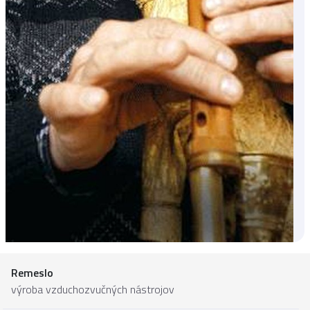
Remeslo
výroba vzduchozvučných nástrojov