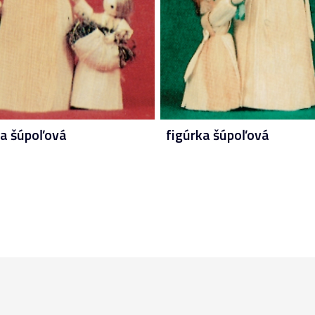
ka šúpoľová
figúrka šúpoľová