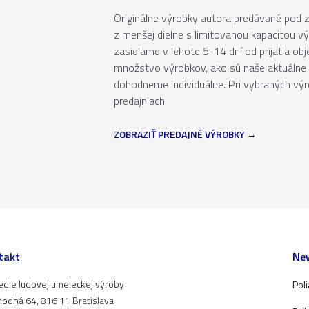
Originálne výrobky autora predávané pod
z menšej dielne s limitovanou kapacitou v
zasielame v lehote 5-14 dní od prijatia ob
množstvo výrobkov, ako sú naše aktuálne 
dohodneme individuálne. Pri vybraných vý
predajniach
ZOBRAZIŤ PREDAJNÉ VÝROBKY
takt
New
edie ľudovej umeleckej výroby
Pol
odná 64, 816 11 Bratislava