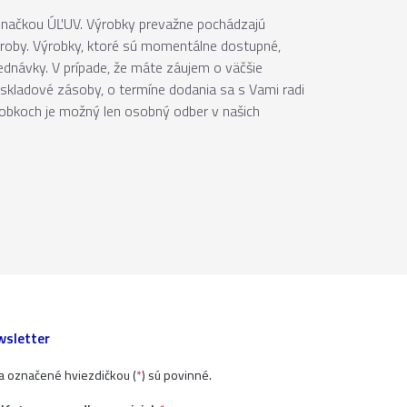
 značkou ÚĽUV. Výrobky prevažne pochádzajú
ýroby. Výrobky, ktoré sú momentálne dostupné,
jednávky. V prípade, že máte záujem o väčšie
skladové zásoby, o termíne dodania sa s Vami radi
robkoch je možný len osobný odber v našich
sletter
ia označené hviezdičkou (
*
) sú povinné.