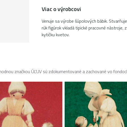
Viac o výrobcovi
Venuje sa výrobe šúpolových bábik. Stvarňuje
rúk figúrok vkladá tipické pracovné nástroje,
kytičku kvetov.
obchodnou značkou ÚĽUV sú zdokumentované a zachované vo fondoc