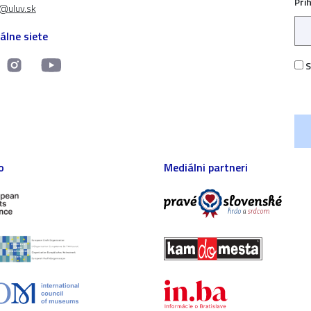
Pri
t@uluv.sk
álne siete
S
o
Mediálni partneri