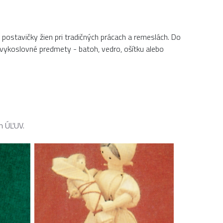
 postavičky žien pri tradičných prácach a remeslách. Do
 zvykoslovné predmety - batoh, vedro, ošítku alebo
h ÚĽUV.