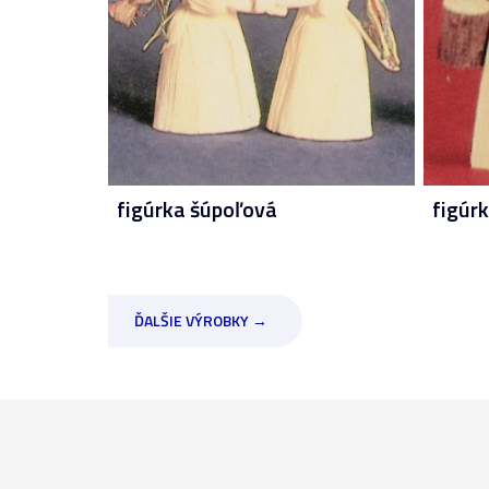
figúrka šúpoľová
figúr
ĎALŠIE VÝROBKY →