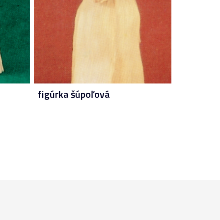
figúrka šúpoľová