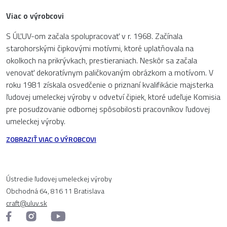
Viac o výrobcovi
S ÚĽUV-om začala spolupracovať v r. 1968. Začínala
starohorskými čipkovými motívmi, ktoré uplatňovala na
okolkoch na prikrývkach, prestieraniach. Neskôr sa začala
venovať dekoratívnym paličkovaným obrázkom a motívom. V
roku 1981 získala osvedčenie o priznaní kvalifikácie majsterka
ľudovej umeleckej výroby v odvetví čipiek, ktoré udeľuje Komisia
pre posudzovanie odbornej spôsobilosti pracovníkov ľudovej
umeleckej výroby.
ZOBRAZIŤ VIAC O VÝROBCOVI
Ústredie ľudovej umeleckej výroby
Obchodná 64, 816 11 Bratislava
craft@uluv.sk