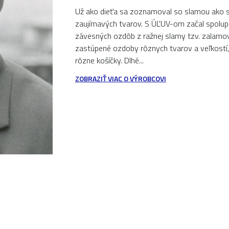
Už ako dieťa sa zoznamoval so slamou ako s 
zaujímavých tvarov. S ÚĽUV-om začal spolup
závesných ozdôb z ražnej slamy tzv. zalamov
zastúpené ozdoby rôznych tvarov a veľkostí, a
rôzne košíčky. Dlhé...
ZOBRAZIŤ VIAC O VÝROBCOVI