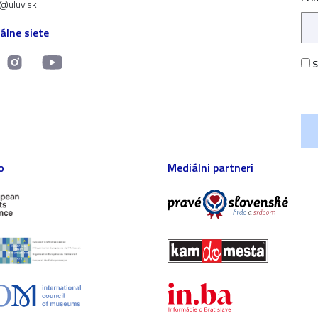
t@uluv.sk
álne siete
S
o
Mediálni partneri