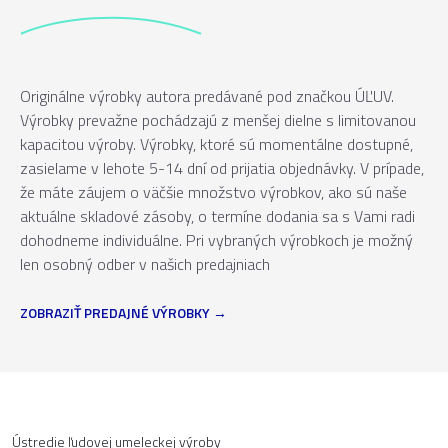
Originálne výrobky autora predávané pod značkou ÚĽUV.
Výrobky prevažne pochádzajú z menšej dielne s limitovanou
kapacitou výroby. Výrobky, ktoré sú momentálne dostupné,
zasielame v lehote 5-14 dní od prijatia objednávky. V prípade,
že máte záujem o väčšie množstvo výrobkov, ako sú naše
aktuálne skladové zásoby, o termíne dodania sa s Vami radi
dohodneme individuálne. Pri vybraných výrobkoch je možný
len osobný odber v našich predajniach
ZOBRAZIŤ PREDAJNÉ VÝROBKY
Ústredie ľudovej umeleckej výroby