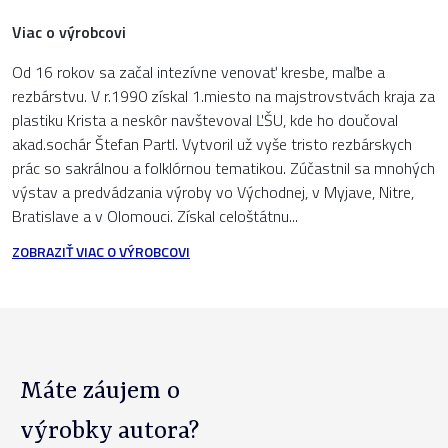
Viac o výrobcovi
Od 16 rokov sa začal intezívne venovať kresbe, maľbe a
rezbárstvu. V r.1990 získal 1.miesto na majstrovstvách kraja za
plastiku Krista a neskôr navštevoval ĽŠU, kde ho doučoval
akad.sochár Štefan Partl. Vytvoril už vyše tristo rezbárskych
prác so sakrálnou a folklórnou tematikou. Zúčastnil sa mnohých
výstav a predvádzania výroby vo Východnej, v Myjave, Nitre,
Bratislave a v Olomouci. Získal celoštátnu...
ZOBRAZIŤ VIAC O VÝROBCOVI
Máte záujem o
výrobky autora?