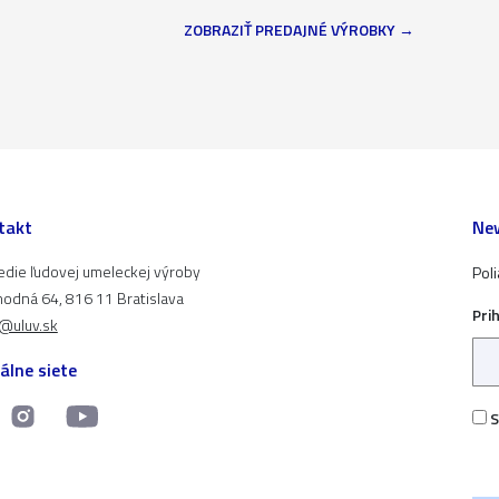
ZOBRAZIŤ PREDAJNÉ VÝROBKY
takt
New
edie ľudovej umeleckej výroby
Pol
odná 64, 816 11 Bratislava
Pri
t@uluv.sk
álne siete
S