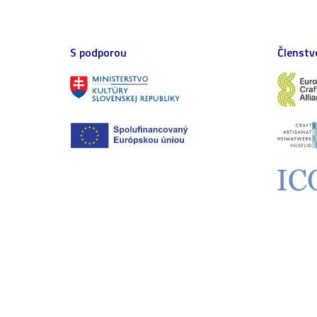
S podporou
Členstv