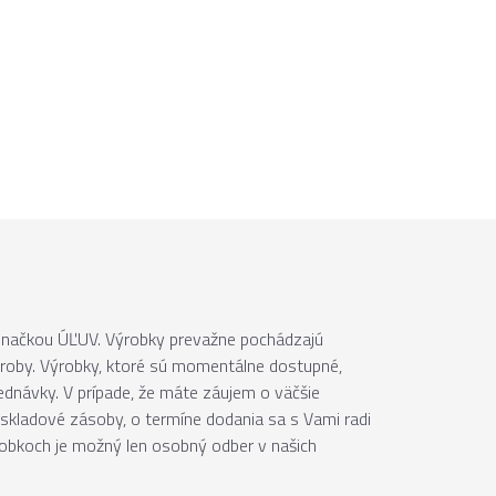
 značkou ÚĽUV. Výrobky prevažne pochádzajú
ýroby. Výrobky, ktoré sú momentálne dostupné,
jednávky. V prípade, že máte záujem o väčšie
skladové zásoby, o termíne dodania sa s Vami radi
robkoch je možný len osobný odber v našich