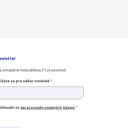
sletter
ia označené hviezdičkou (
*
) sú povinné.
hláste sa pre odber noviniek
*
úhlasím so
spracovaním osobných údajov
*