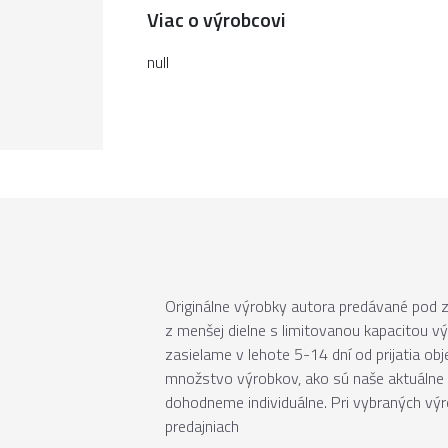
Viac o výrobcovi
null
Originálne výrobky autora predávané pod
z menšej dielne s limitovanou kapacitou v
zasielame v lehote 5-14 dní od prijatia ob
množstvo výrobkov, ako sú naše aktuálne 
dohodneme individuálne. Pri vybraných vý
predajniach