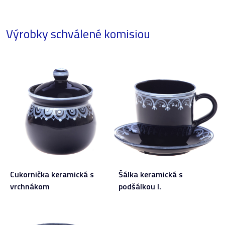
Výrobky schválené komisiou
Cukornička keramická s
Šálka keramická s
vrchnákom
podšálkou I.