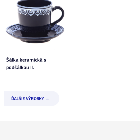
Šálka keramická s
podšálkou II.
ĎALŠIE VÝROBKY →