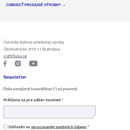
ZOBRAZIŤ PREDAJNÉ VÝROBKY
Ústredie ľudovej umeleckej výroby
Obchodná 64, 816 11 Bratislava
craft@uluv.sk
Newsletter
Polia označené hviezdičkou (
*
) sú povinné.
Prihláste sa pre odber noviniek
*
Súhlasím so
spracovaním osobných údajov
*