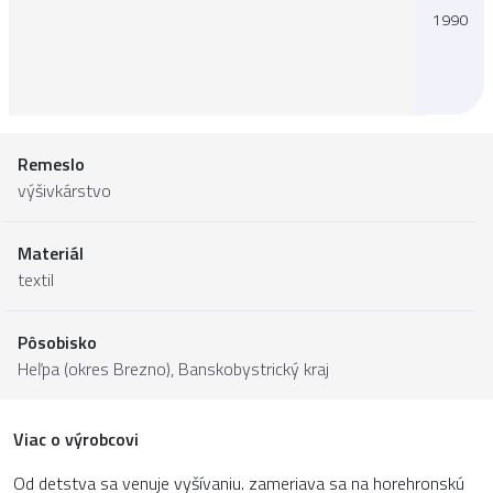
1990
Remeslo
výšivkárstvo
Materiál
textil
Pôsobisko
Heľpa (okres Brezno),
Banskobystrický kraj
Viac o výrobcovi
Od detstva sa venuje vyšívaniu. zameriava sa na horehronskú