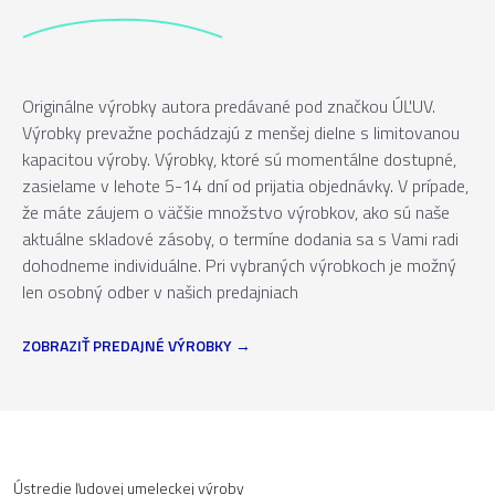
Originálne výrobky autora predávané pod značkou ÚĽUV.
Výrobky prevažne pochádzajú z menšej dielne s limitovanou
kapacitou výroby. Výrobky, ktoré sú momentálne dostupné,
zasielame v lehote 5-14 dní od prijatia objednávky. V prípade,
že máte záujem o väčšie množstvo výrobkov, ako sú naše
aktuálne skladové zásoby, o termíne dodania sa s Vami radi
dohodneme individuálne. Pri vybraných výrobkoch je možný
len osobný odber v našich predajniach
ZOBRAZIŤ PREDAJNÉ VÝROBKY
Ústredie ľudovej umeleckej výroby