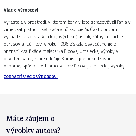
Viac o výrobcovi
Vyrastala v prostredí, v ktorom ženy v lete spracovávali ľan a v
zime tkali plátno. Tkať začala už ako dieťa. Často pritom
vychádzala zo starých krojových súčiastok, kútnych plachiet,
obrusov a ručníkov. V roku 1986 získala osvedčenenie o
priznaní kvalifikácie majsterka ľudovej umeleckej výroby v
odvetví tkania, ktoré udeľuje Komisia pre posudzovanie
odbornej spôsobilosti pracovníkov ľudovej umeleckej výroby.
ZOBRAZIŤ VIAC O VÝROBCOVI
Máte záujem o
výrobky autora?