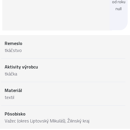
od roku
null
Remeslo
tkáčstvo
Aktivity výrobcu
tkáčka
Materiál
textil
Pôsobisko
Važec (okres Liptovský Mikuláš),
Žilinský kraj