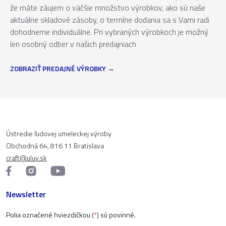
že máte záujem o väčšie množstvo výrobkov, ako sú naše
aktuálne skladové zásoby, o termíne dodania sa s Vami radi
dohodneme individuálne. Pri vybraných výrobkoch je možný
len osobný odber v našich predajniach
ZOBRAZIŤ PREDAJNÉ VÝROBKY
Ústredie ľudovej umeleckej výroby
Obchodná 64, 816 11 Bratislava
craft@uluv.sk
Newsletter
Polia označené hviezdičkou (
*
) sú povinné.