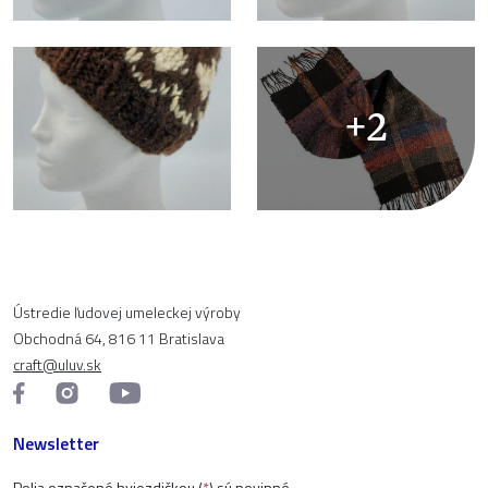
+2
Ústredie ľudovej umeleckej výroby
Obchodná 64, 816 11 Bratislava
craft@uluv.sk
Newsletter
Polia označené hviezdičkou (
*
) sú povinné.