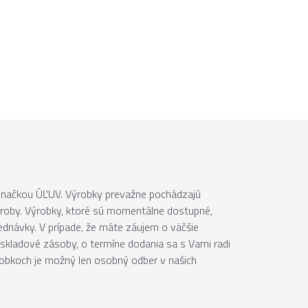
 značkou ÚĽUV. Výrobky prevažne pochádzajú
ýroby. Výrobky, ktoré sú momentálne dostupné,
jednávky. V prípade, že máte záujem o väčšie
skladové zásoby, o termíne dodania sa s Vami radi
robkoch je možný len osobný odber v našich