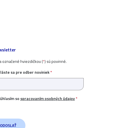
sletter
ia označené hviezdičkou (
*
) sú povinné.
hláste sa pre odber noviniek
*
úhlasím so
spracovaním osobných údajov
*