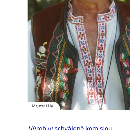
Majster ĽUV
Výrobky schválené komisiou