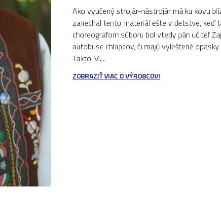
Ako vyučený strojár-nástrojár má ku kovu blíz
zanechal tento materiál ešte v detstve, keď
choreografom súboru bol vtedy pán učiteľ Zaj
autobuse chlapcov, či majú vyleštené opasky 
Takto M....
ZOBRAZIŤ VIAC O VÝROBCOVI