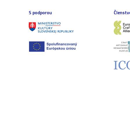
S podporou
Členstv