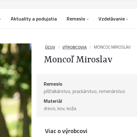
Aktuality a podujatia
Remeslo
Vzdelávanie
ÚĽUV
VÝROBCOVIA
MONCOĽ MIROSLAV
Moncoľ Miroslav
Remeslo
píšťalkárstvo, prackárstvo, remenárstvo
Materiál
drevo
,
kov
,
koža
Viac o výrobcovi