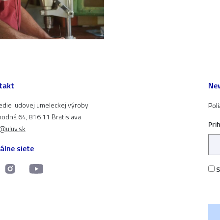
takt
New
edie ľudovej umeleckej výroby
Pol
odná 64, 816 11 Bratislava
Pri
t@uluv.sk
álne siete
S