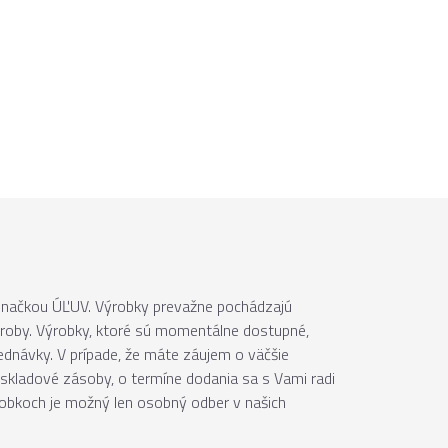
 značkou ÚĽUV. Výrobky prevažne pochádzajú
ýroby. Výrobky, ktoré sú momentálne dostupné,
jednávky. V prípade, že máte záujem o väčšie
skladové zásoby, o termíne dodania sa s Vami radi
robkoch je možný len osobný odber v našich