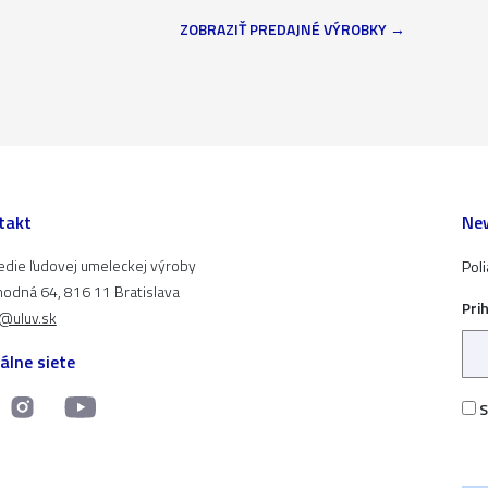
ZOBRAZIŤ PREDAJNÉ VÝROBKY
takt
New
edie ľudovej umeleckej výroby
Pol
odná 64, 816 11 Bratislava
Pri
t@uluv.sk
álne siete
S