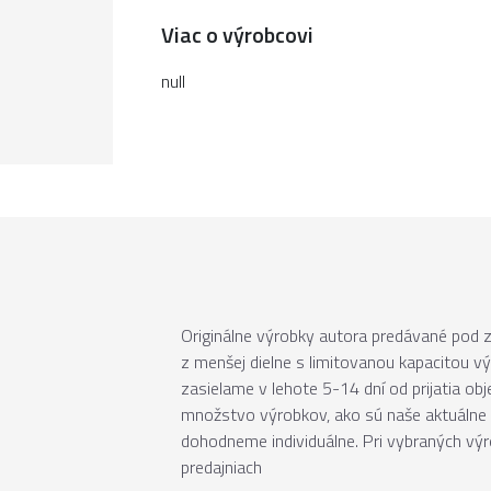
Viac o výrobcovi
null
Originálne výrobky autora predávané pod
z menšej dielne s limitovanou kapacitou v
zasielame v lehote 5-14 dní od prijatia ob
množstvo výrobkov, ako sú naše aktuálne 
dohodneme individuálne. Pri vybraných vý
predajniach