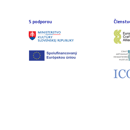
S podporou
Členstv