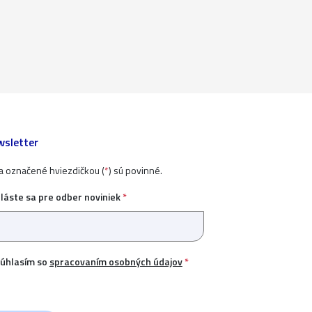
sletter
ia označené hviezdičkou (
*
) sú povinné.
hláste sa pre odber noviniek
*
úhlasím so
spracovaním osobných údajov
*