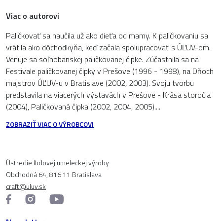
Viac o autorovi
Paličkovať sa naučila už ako dieťa od mamy. K paličkovaniu sa
vrátila ako dôchodkyňa, keď začala spolupracovať s ÚĽUV-om.
Venuje sa soľnobanskej paličkovanej čipke. Zúčastnila sa na
Festivale paličkovanej čipky v Prešove (1996 - 1998), na Dňoch
majstrov ÚĽUV-u v Bratislave (2002, 2003). Svoju tvorbu
predstavila na viacerých výstavách v Prešove - Krása storočia
(2004), Paličkovaná čipka (2002, 2004, 2005)....
ZOBRAZIŤ VIAC O VÝROBCOVI
Ústredie ľudovej umeleckej výroby
Obchodná 64, 816 11 Bratislava
craft@uluv.sk