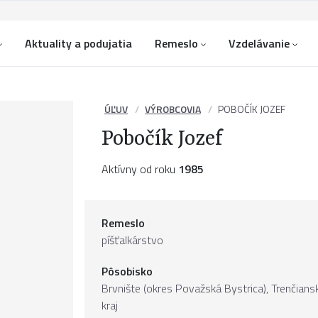
Aktuality a podujatia
Remeslo
Vzdelávanie
ÚĽUV
VÝROBCOVIA
POBOČÍK JOZEF
Pobočík Jozef
Aktívny od roku
1985
Remeslo
píšťalkárstvo
Pôsobisko
Brvnište (okres Považská Bystrica),
Trenčians
kraj