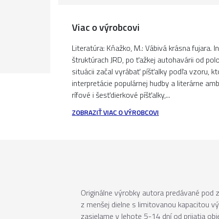
Viac o výrobcovi
Literatúra: Kňažko, M.: Vábivá krásna fujara. I
štruktúrach JRD, po ťažkej autohavárii od pol
situácii začal vyrábať píšťalky podľa vzoru, 
interpretácie populárnej hudby a literárne am
rífové i šesťdierkové píšťalky,...
ZOBRAZIŤ VIAC O VÝROBCOVI
Originálne výrobky autora predávané pod
z menšej dielne s limitovanou kapacitou v
zasielame v lehote 5-14 dní od prijatia ob