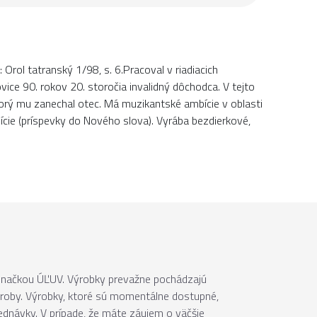
n: Orol tatranský 1/98, s. 6.Pracoval v riadiacich
ovice 90. rokov 20. storočia invalidný dôchodca. V tejto
ktorý mu zanechal otec. Má muzikantské ambície v oblasti
bície (príspevky do Nového slova). Vyrába bezdierkové,
 značkou ÚĽUV. Výrobky prevažne pochádzajú
ýroby. Výrobky, ktoré sú momentálne dostupné,
jednávky. V prípade, že máte záujem o väčšie