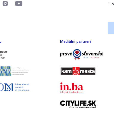
S
o
Mediálni partneri