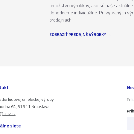
množstvo výrobkov, ako sú naše aktuálne 
dohodneme individuálne. Pri vybraných vý
predajniach
ZOBRAZIŤ PREDAJNÉ VÝROBKY
takt
New
edie ľudovej umeleckej výroby
Pol
odná 64, 816 11 Bratislava
Pri
t@uluv.sk
álne siete