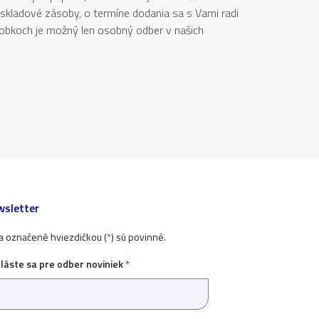
skladové zásoby, o termíne dodania sa s Vami radi
robkoch je možný len osobný odber v našich
sletter
ia označené hviezdičkou (
*
) sú povinné.
hláste sa pre odber noviniek
*