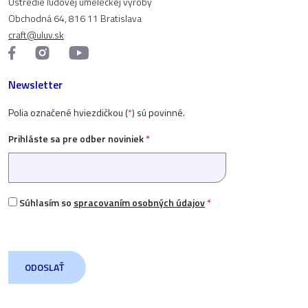
Ústredie ľudovej umeleckej výroby
Obchodná 64, 816 11 Bratislava
craft@uluv.sk
Newsletter
Polia označené hviezdičkou (
*
) sú povinné.
Prihláste sa pre odber noviniek
*
Súhlasím so
spracovaním osobných údajov
*