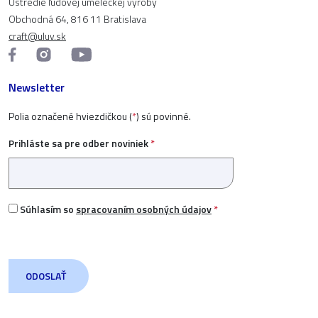
Ústredie ľudovej umeleckej výroby
Obchodná 64, 816 11 Bratislava
craft@uluv.sk
Newsletter
Polia označené hviezdičkou (
*
) sú povinné.
Prihláste sa pre odber noviniek
*
Súhlasím so
spracovaním osobných údajov
*