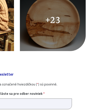
+23
sletter
ia označené hviezdičkou (
*
) sú povinné.
hláste sa pre odber noviniek
*