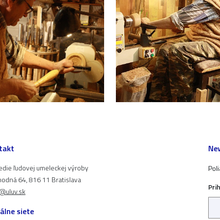
takt
New
edie ľudovej umeleckej výroby
Pol
odná 64, 816 11 Bratislava
Pri
t@uluv.sk
álne siete