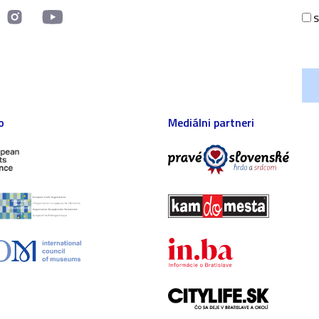
S
o
Mediálni partneri