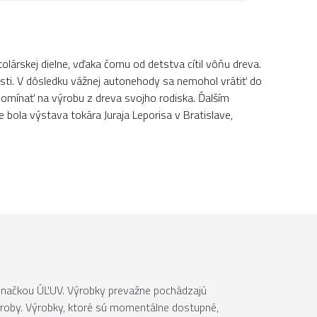
tolárskej dielne, vďaka čomu od detstva cítil vôňu dreva.
osti. V dôsledku vážnej autonehody sa nemohol vrátiť do
omínať na výrobu z dreva svojho rodiska. Ďalším
bola výstava tokára Juraja Leporisa v Bratislave,
 značkou ÚĽUV. Výrobky prevažne pochádzajú
ýroby. Výrobky, ktoré sú momentálne dostupné,