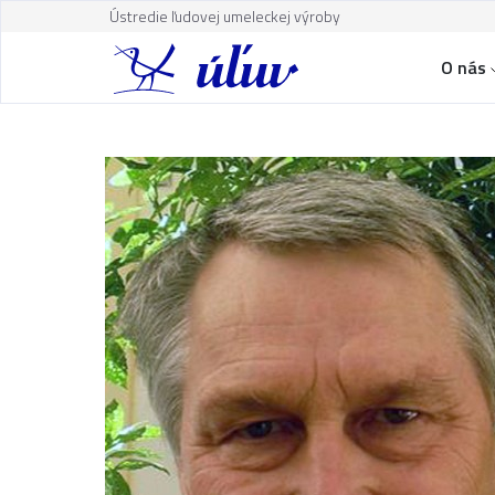
Ústredie ľudovej umeleckej výroby
O nás