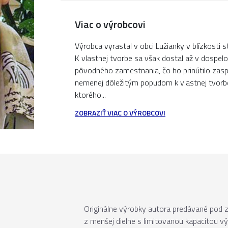
Viac o výrobcovi
Výrobca vyrastal v obci Lužianky v blízkosti s
K vlastnej tvorbe sa však dostal až v dospel
pôvodného zamestnania, čo ho prinútilo zasp
nemenej dôležitým popudom k vlastnej tvorbe 
ktorého...
ZOBRAZIŤ VIAC O VÝROBCOVI
Originálne výrobky autora predávané pod
z menšej dielne s limitovanou kapacitou v