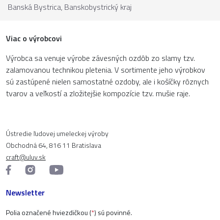
Banská Bystrica,
Banskobystrický kraj
Viac o výrobcovi
Výrobca sa venuje výrobe závesných ozdôb zo slamy tzv.
zalamovanou technikou pletenia. V sortimente jeho výrobkov
sú zastúpené nielen samostatné ozdoby, ale i košíčky rôznych
tvarov a veľkostí a zložitejšie kompozície tzv. mušie raje.
Ústredie ľudovej umeleckej výroby
Obchodná 64, 816 11 Bratislava
craft@uluv.sk
Newsletter
Polia označené hviezdičkou (
*
) sú povinné.