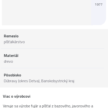
1977
Remeslo
píšťalkárstvo
Materiál
drevo
Pôsobisko
Dúbravy (okres Detva),
Banskobystrický kraj
Viac o výrobcovi
Venuje sa výrobe fujár a píšťal z bazového, javorového a