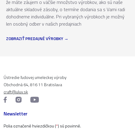
že máte záujem o väčšie množstvo výrobkov, ako sú naše
aktuálne skladové zásoby, o termíne dodania sa s Vami radi
dohodneme individuálne. Pri vybraných výrobkoch je možný
len osobný odber v našich predajniach
ZOBRAZIŤ PREDAJNÉ VÝROBKY
Ústredie ľudovej umeleckej výroby
Obchodná 64, 816 11 Bratislava
craft@uluv.sk
Newsletter
Polia označené hviezdičkou (
*
) sú povinné.