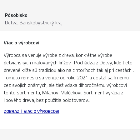
Pôsobisko
Detva,
Banskobystrický kraj
Viac o výrobcovi
Výrobca sa venuje výrobe z dreva, konkrétne výrobe
detvianskych maľovaných krížov. Pochádza z Detvy, kde tieto
drevené kríže sú tradíciou ako na cintorínoch tak aj pri cestách .
Tomuto remeslu sa venuje od roku 2021 a dostal sa k nemu
cez svojich známych, ale tiež vďaka dlhoročnému výrobcovi
tohto sortimentu, Milanovi Malčekovi. Sortiment vyrába z
lipového dreva, bez použitia polotovarov....
ZOBRAZIŤ VIAC O VÝROBCOVI