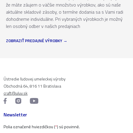
že máte záujem o väčšie množstvo výrobkov, ako sú naše
aktuálne skladové zásoby, o termíne dodania sa s Vami radi
dohodneme individuálne. Pri vybraných výrobkoch je možný
len osobný odber v našich predajniach
ZOBRAZIŤ PREDAJNÉ VÝROBKY
Ústredie ľudovej umeleckej výroby
Obchodná 64, 816 11 Bratislava
craft@uluv.sk
Newsletter
Polia označené hviezdičkou (
*
) sú povinné.