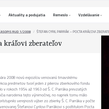
Aktuality a podujatia
Remeslo
Vzdelávanie
ČASOPIS RUD 1/2008
ŠTEFAN CYRIL PARRÁK – POCTA KRÁĽOVI ZBERAT
a kráľovi zberateľov
uára 2008 novú expozíciu venovanú trnavskému
lekcia predmetov tvorí jeden z pilierov zbierkového fondu
o v rokoch 1954 až 1963 od Š. C. Parráka prevzatých
ročia narodenia tejto výnimočnej, no napriek tomu málo
tupnilo verejnosti výber zo zbierky Š. C. Parráka v počte
venovanej Štefanovi Cyrilovi Parrákovi s podtitulom Pocta