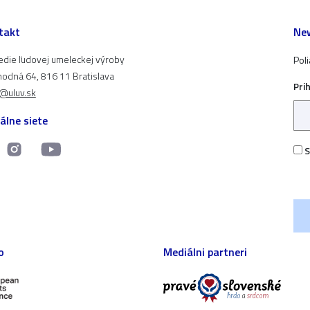
takt
New
edie ľudovej umeleckej výroby
Pol
odná 64, 816 11 Bratislava
Pri
t@uluv.sk
álne siete
S
o
Mediálni partneri