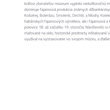
kráľovi zberateľov múzeum vyplnilo niekoľkoročnú me
dominuje fajansová produkcia známych džbankárskyc
Košolnej, Bolerázu, Smoleníc, Dechtíc a Modry. Kolek
habánskych fajansových výrobkov, ale i fajansová a 
polovice 18. až začiatku 19. storočia. Návštevníci s
maľované na sklo, historické predmety inštalované v 
využíval na vystavovanie vo svojom múzeu, a ďalšie 