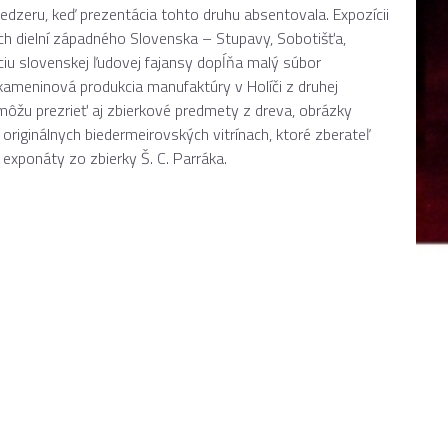
dzeru, keď prezentácia tohto druhu absentovala. Expozícii
h dielní západného Slovenska – Stupavy, Sobotišťa,
ciu slovenskej ľudovej fajansy dopĺňa malý súbor
kameninová produkcia manufaktúry v Holíči z druhej
i môžu prezrieť aj zbierkové predmety z dreva, obrázky
originálnych biedermeirovských vitrínach, ktoré zberateľ
exponáty zo zbierky Š. C. Parráka.