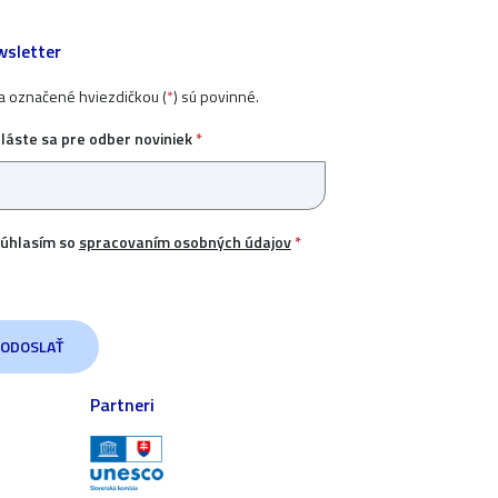
sletter
ia označené hviezdičkou (
*
) sú povinné.
hláste sa pre odber noviniek
*
úhlasím so
spracovaním osobných údajov
*
Partneri