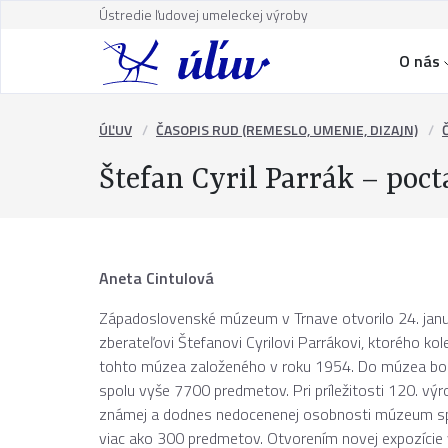
Ústredie ľudovej umeleckej výroby
O nás
ÚĽUV
ČASOPIS RUD (REMESLO, UMENIE, DIZAJN)
Štefan Cyril Parrák – poct
Aneta Cintulová
Západoslovenské múzeum v Trnave otvorilo 24. jan
zberateľovi Štefanovi Cyrilovi Parrákovi, ktorého ko
tohto múzea založeného v roku 1954. Do múzea bol
spolu vyše 7700 predmetov. Pri príležitosti 120. vý
známej a dodnes nedocenenej osobnosti múzeum sprís
viac ako 300 predmetov. Otvorením novej expozície 