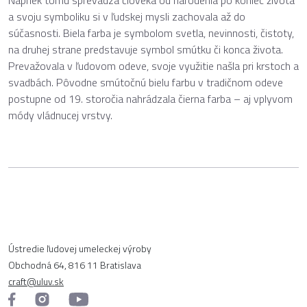
Napriek tomu sprevádza človeka od narodenia po koniec života
a svoju symboliku si v ľudskej mysli zachovala až do
súčasnosti. Biela farba je symbolom svetla, nevinnosti, čistoty,
na druhej strane predstavuje symbol smútku či konca života.
Prevažovala v ľudovom odeve, svoje využitie našla pri krstoch a
svadbách. Pôvodne smútočnú bielu farbu v tradičnom odeve
postupne od 19. storočia nahrádzala čierna farba – aj vplyvom
módy vládnucej vrstvy.
Ústredie ľudovej umeleckej výroby
Obchodná 64, 816 11 Bratislava
craft@uluv.sk