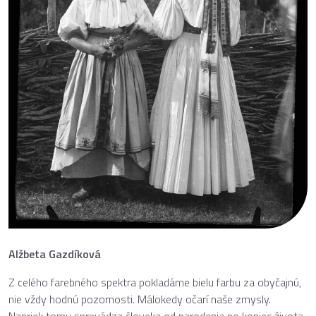
Alžbeta Gazdíková
Z celého farebného spektra pokladáme bielu farbu za obyčajnú,
nie vždy hodnú pozornosti. Málokedy očarí naše zmysly.