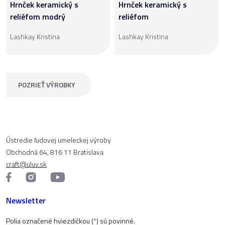
Hrnček keramický s
Hrnček keramický s
reliéfom modrý
reliéfom
Lashkay Kristina
Lashkay Kristina
POZRIEŤ VÝROBKY
Ústredie ľudovej umeleckej výroby
Obchodná 64, 816 11 Bratislava
craft@uluv.sk
Newsletter
Polia označené hviezdičkou (
*
) sú povinné.