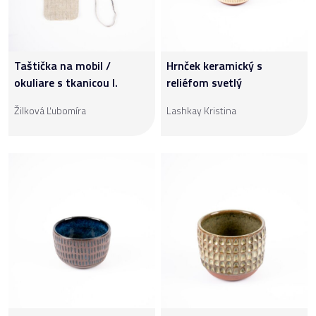
Taštička na mobil /
Hrnček keramický s
okuliare s tkanicou I.
reliéfom svetlý
Žilková Ľubomíra
Lashkay Kristina