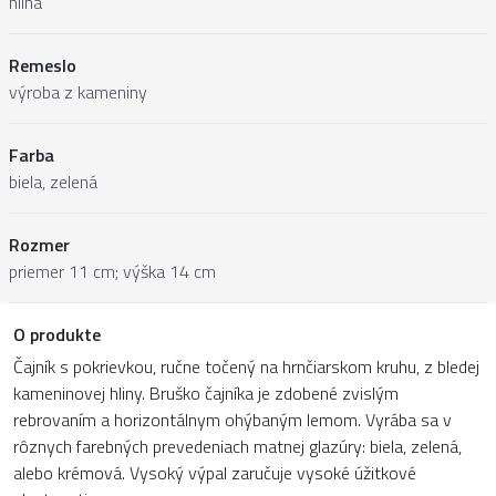
hlina
Remeslo
výroba z kameniny
Farba
biela, zelená
Rozmer
priemer 11 cm; výška 14 cm
O produkte
Čajník s pokrievkou, ručne točený na hrnčiarskom kruhu, z bledej
kameninovej hliny. Bruško čajníka je zdobené zvislým
rebrovaním a horizontálnym ohýbaným lemom. Vyrába sa v
rôznych farebných prevedeniach matnej glazúry: biela, zelená,
alebo krémová. Vysoký výpal zaručuje vysoké úžitkové