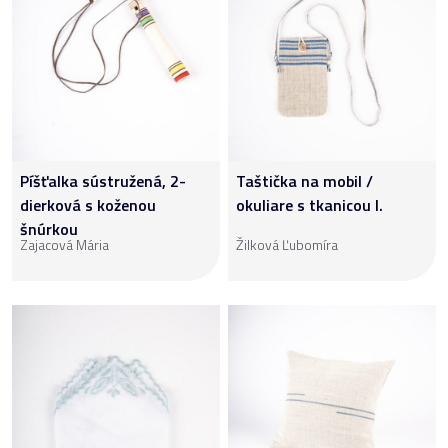
Píšťalka sústružená, 2-
Taštička na mobil /
dierková s koženou
okuliare s tkanicou I.
šnúrkou
Zajacová Mária
Žilková Ľubomíra