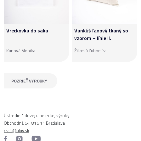
Vreckovka do saka
Vankúš ľanový tkaný so
vzorom – línie II.
Kunová Monika
Žilková Ľubomíra
POZRIEŤ VÝROBKY
Ústredie ľudovej umeleckej výroby
Obchodná 64, 816 11 Bratislava
craft@uluv.sk