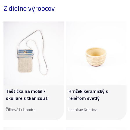
Z dielne výrobcov
Taštička na mobil /
Hrnček keramický s
okuliare s tkanicou I.
reliéfom svetlý
Žilková Ľubomíra
Lashkay Kristina