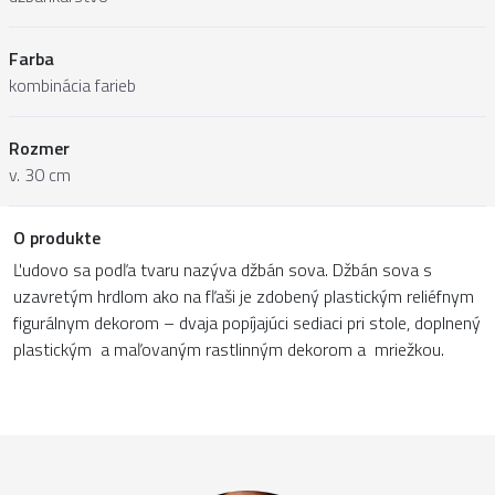
Farba
kombinácia farieb
Rozmer
v. 30 cm
O produkte
Ľudovo sa podľa tvaru nazýva džbán sova. Džbán sova s
uzavretým hrdlom ako na fľaši je zdobený plastickým reliéfnym
figurálnym dekorom – dvaja popíjajúci sediaci pri stole, doplnený
plastickým a maľovaným rastlinným dekorom a mriežkou.