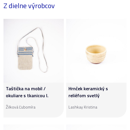
Z dielne výrobcov
Taštička na mobil /
Hrnček keramický s
okuliare s tkanicou I.
reliéfom svetlý
Žilková Ľubomíra
Lashkay Kristina