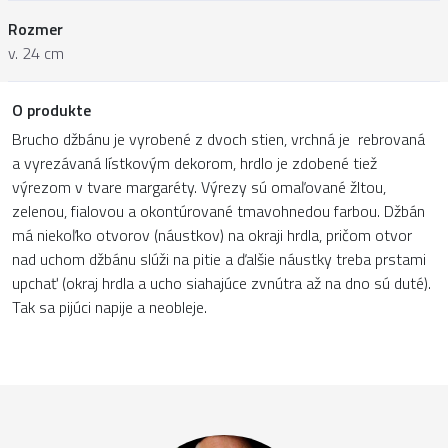
Rozmer
v. 24 cm
O produkte
Brucho džbánu je vyrobené z dvoch stien, vrchná je rebrovaná
a vyrezávaná lístkovým dekorom, hrdlo je zdobené tiež
výrezom v tvare margaréty. Výrezy sú omaľované žltou,
zelenou, fialovou a okontúrované tmavohnedou farbou. Džbán
má niekoľko otvorov (náustkov) na okraji hrdla, pričom otvor
nad uchom džbánu slúži na pitie a ďalšie náustky treba prstami
upchať (okraj hrdla a ucho siahajúce zvnútra až na dno sú duté).
Tak sa pijúci napije a neobleje.