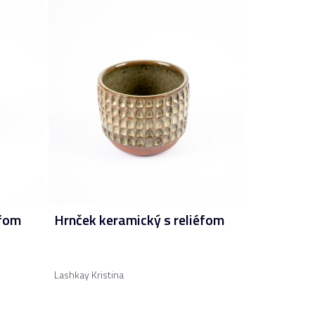
éfom
Hrnček keramický s reliéfom
Lashkay Kristina