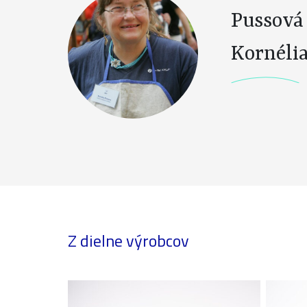
Pussová
Kornéli
Z dielne výrobcov