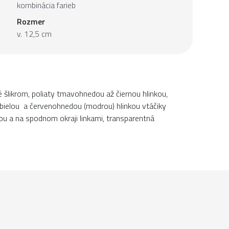
kombinácia farieb
Rozmer
v. 12,5 cm
 šlikrom, poliaty tmavohnedou až čiernou hlinkou,
ielou a červenohnedou (modrou) hlinkou vtáčiky
ou a na spodnom okraji linkami, transparentná