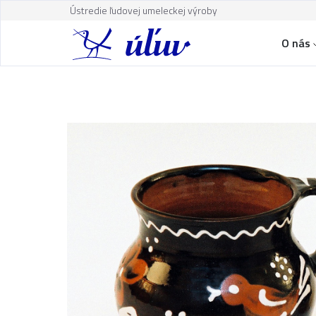
Ústredie ľudovej umeleckej výroby
O nás