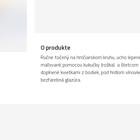
O produkte
Ručne točený na hrnčiarskom kruhu, ucho lepené
maľované pomocou kukučky (rožka) a štetcom b
doplnené kvietkami z bodiek, pod hrdlom vlnovk
bezfarebná glazúra.