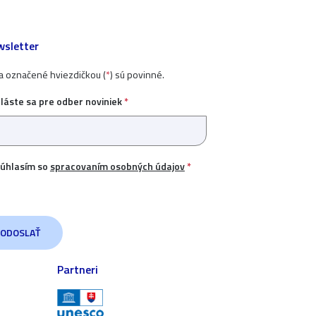
sletter
ia označené hviezdičkou (
*
) sú povinné.
hláste sa pre odber noviniek
*
úhlasím so
spracovaním osobných údajov
*
Partneri