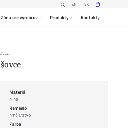
EN
SK
Zóna pre výrobcov
Produkty
Kontakty
OVCE
išovce
Materiál
hlina
Remeslo
hrnčiarstvo
Farba