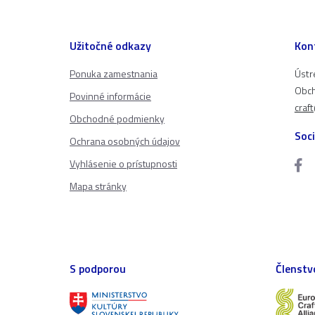
Užitočné odkazy
Kon
Ponuka zamestnania
Ústr
Obch
Povinné informácie
craf
Obchodné podmienky
Soci
Ochrana osobných údajov
Vyhlásenie o prístupnosti
Mapa stránky
S podporou
Členstv