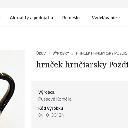
Aktuality a podujatia
Remeslo
Vzdelávanie
ÚĽUV
VÝROBKY
HRNČEK HRNČIARSKY POZDIŠ
hrnček hrnčiarsky Pozd
Výrobca
Pussová Kornélia
Kód výrobku
0410130424