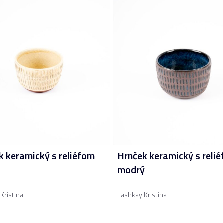
k keramický s reliéfom
Hrnček keramický s reli
ý
modrý
Kristina
Lashkay Kristina