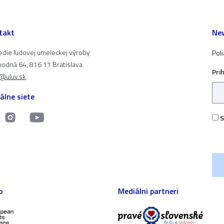
takt
New
edie ľudovej umeleckej výroby
Pol
odná 64, 816 11 Bratislava
Pri
t@uluv.sk
álne siete
S
o
Mediálni partneri