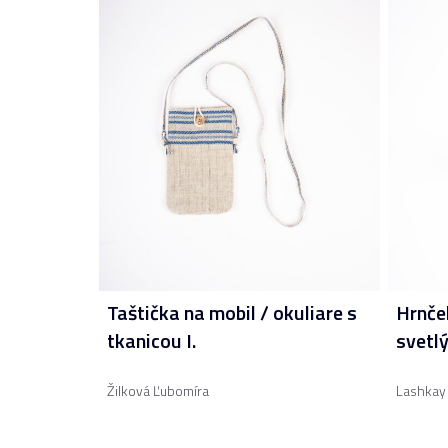
Taštička na mobil / okuliare s
Hrnče
tkanicou I.
svetl
Žilková Ľubomíra
Lashkay 