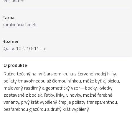
hrnčiarstvo
Farba
kombinácia farieb
Rozmer
0,4 l v. 10 š. 10-11 cm
O produkte
Ručne točený na hrnčiarskom kruhu z červenohnedej hliny,
poliaty tmavohnedou až čiernou hlinkou, môže byť aj bielou,
maľovaný rastlinný a geometrický vzor – bodky, kvietky
zostavené z bodiek, lístky, linky, vlnovky, možné farebné
varianty, prvý krát vypálený črep je poliaty transparentnou,
bezfarebnou glazúrou a druhý krát vypálený.