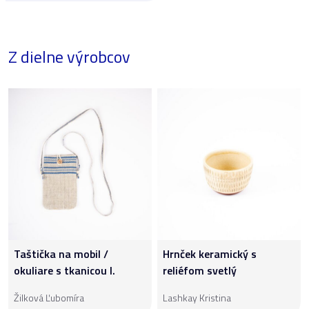
Z dielne výrobcov
Taštička na mobil /
Hrnček keramický s
okuliare s tkanicou I.
reliéfom svetlý
Žilková Ľubomíra
Lashkay Kristina