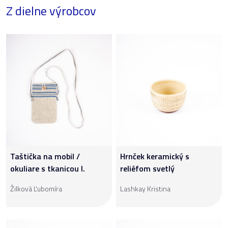
Z dielne výrobcov
Taštička na mobil /
Hrnček keramický s
okuliare s tkanicou I.
reliéfom svetlý
Žilková Ľubomíra
Lashkay Kristina