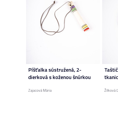
Píšťalka sústružená, 2-
Taštič
dierková s koženou šnúrkou
tkanic
Zajacová Mária
Žilková 