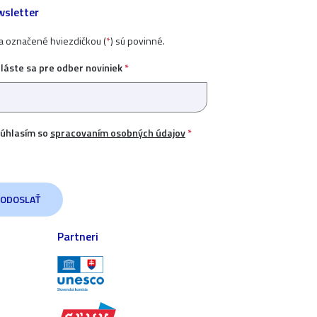
sletter
ia označené hviezdičkou (
*
) sú povinné.
hláste sa pre odber noviniek
*
úhlasím so
spracovaním osobných údajov
*
Partneri