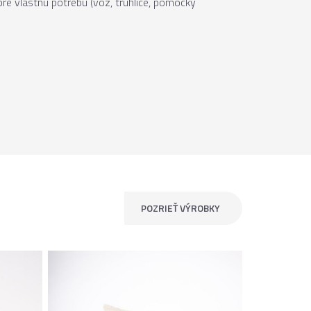
re vlastnú potrebu (voz, truhlice, pomôcky
POZRIEŤ VÝROBKY