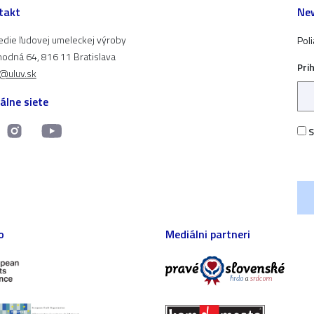
takt
New
edie ľudovej umeleckej výroby
Pol
odná 64, 816 11 Bratislava
Pri
t@uluv.sk
álne siete
S
o
Mediálni partneri