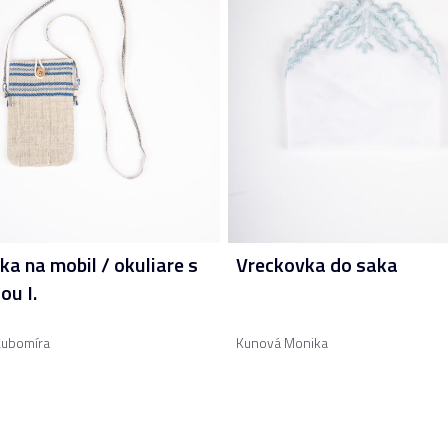
ka na mobil / okuliare s
Vreckovka do saka
ou I.
Ľubomíra
Kunová Monika