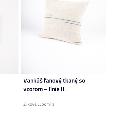
Vankúš ľanový tkaný so
vzorom – línie II.
Žilková Ľubomíra