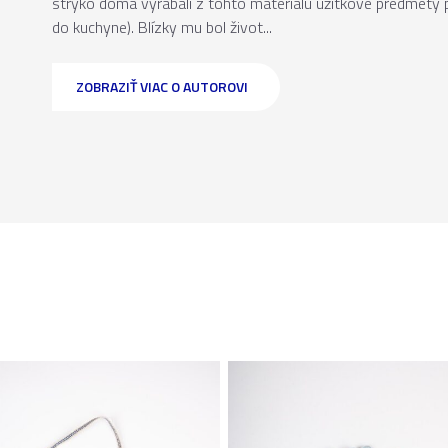
strýko doma vyrábali z tohto materiálu úžitkové predmety p
do kuchyne). Blízky mu bol život...
ZOBRAZIŤ VIAC O AUTOROVI