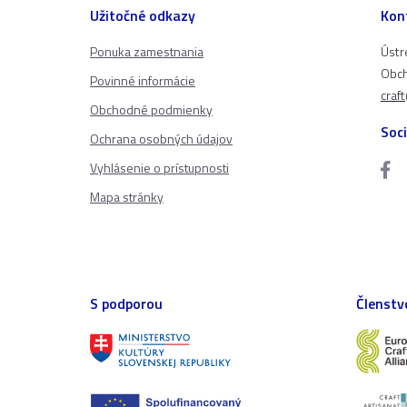
Užitočné odkazy
Kon
Ponuka zamestnania
Ústr
Obch
Povinné informácie
craf
Obchodné podmienky
Soci
Ochrana osobných údajov
Vyhlásenie o prístupnosti
Mapa stránky
S podporou
Členstv