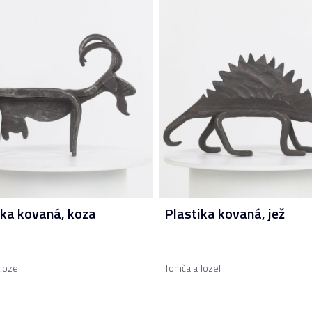
ika kovaná, koza
Plastika kovaná, jež
Jozef
Tomčala Jozef