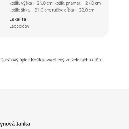
košík: výška = 24.0 cm; košík: priemer = 27.0 cm;
košík: šírka = 21.0 cm; ručky: dĺžka = 22.0 cm
Lokalita
Leopoldov
 špirálový úplet. Košík je vyrobený zo železného drôtu,
ynová Janka