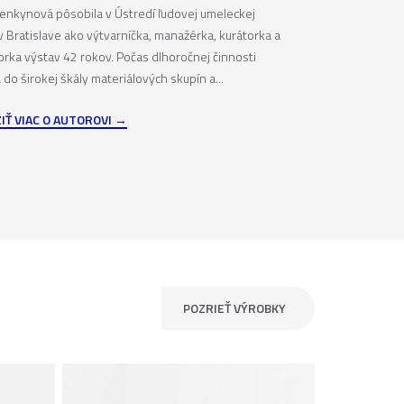
enkynová pôsobila v Ústredí ľudovej umeleckej
v Bratislave ako výtvarníčka, manažérka, kurátorka a
torka výstav 42 rokov. Počas dlhoročnej činnosti
 do širokej škály materiálových skupín a...
IŤ VIAC O AUTOROVI
POZRIEŤ VÝROBKY