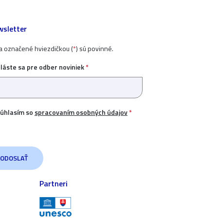
sletter
ia označené hviezdičkou (
*
) sú povinné.
hláste sa pre odber noviniek
*
úhlasím so
spracovaním osobných údajov
*
Partneri