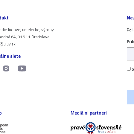
takt
New
edie ľudovej umeleckej výroby
Pol
odná 64, 816 11 Bratislava
Pri
t@uluv.sk
álne siete
S
o
Mediálni partneri