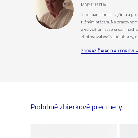
MAJSTER ĽUV
Jeho mama bola krajčírka a po n
ručným prácam. Na pracovnom v
a vo voľnom čase si sám nachá
zhotovoval vyšívané obrazy, ob
ZOBRAZIŤ VIAC O AUTOROVI
Podobné zbierkové predmety