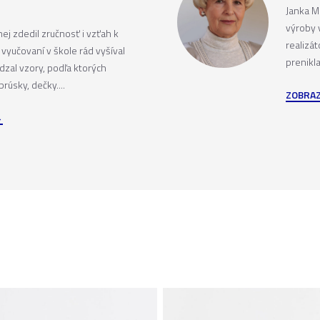
Janka M
výroby 
ej zdedil zručnosť i vzťah k
realizá
yučovaní v škole rád vyšíval
prenikla
dzal vzory, podľa ktorých
rúsky, dečky....
ZOBRAZ