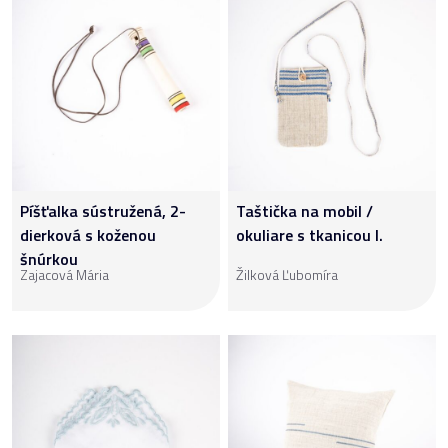
Píšťalka sústružená, 2-
Taštička na mobil /
dierková s koženou
okuliare s tkanicou I.
šnúrkou
Zajacová Mária
Žilková Ľubomíra