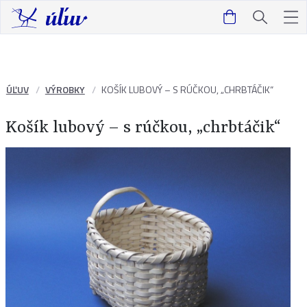
ÚĽUV
VÝROBKY
KOŠÍK LUBOVÝ – S RÚČKOU, „CHRBTÁČIK“
Košík lubový – s rúčkou, „chrbtáčik“