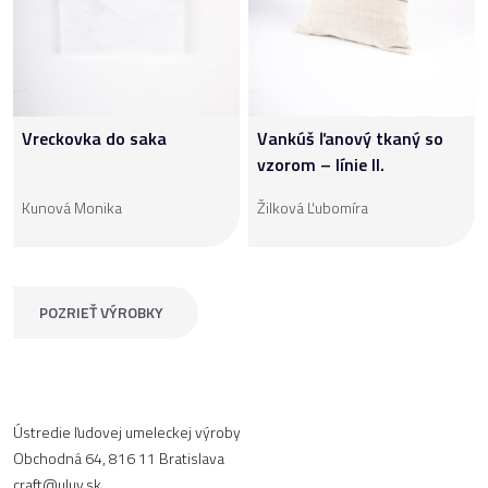
Vreckovka do saka
Vankúš ľanový tkaný so
vzorom – línie II.
Kunová Monika
Žilková Ľubomíra
POZRIEŤ VÝROBKY
Ústredie ľudovej umeleckej výroby
Obchodná 64, 816 11 Bratislava
craft@uluv.sk