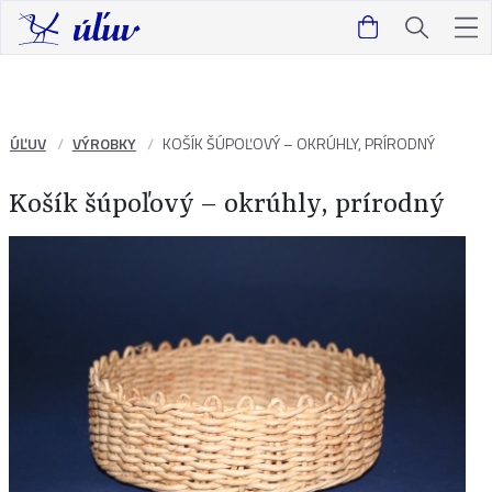
ÚĽUV
VÝROBKY
KOŠÍK ŠÚPOĽOVÝ – OKRÚHLY, PRÍRODNÝ
Košík šúpoľový – okrúhly, prírodný