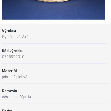
Výrobca
Gyűrűsiová Valéria
Kód výrobku
0316922010
Materiál
prírodné pletivá
Remeslo
výroba zo šúpolia
Farba