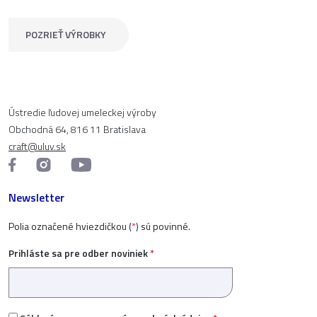
POZRIEŤ VÝROBKY
Ústredie ľudovej umeleckej výroby
Obchodná 64, 816 11 Bratislava
craft@uluv.sk
Newsletter
Polia označené hviezdičkou (
*
) sú povinné.
Prihláste sa pre odber noviniek
*