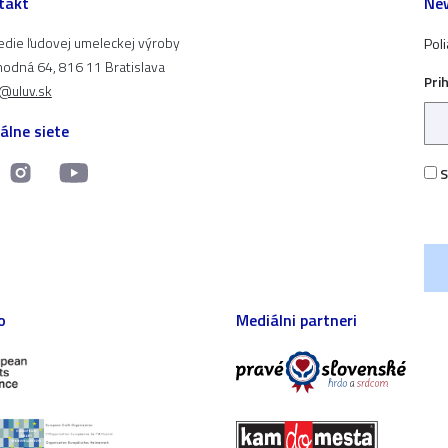
takt
New
edie ľudovej umeleckej výroby
Pol
odná 64, 816 11 Bratislava
Pri
t@uluv.sk
álne siete
S
o
Mediálni partneri