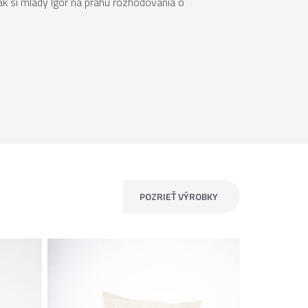
k si mladý Igor na prahu rozhodovania o
POZRIEŤ VÝROBKY