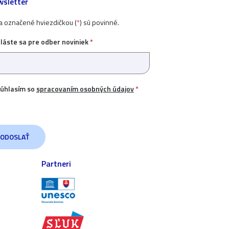
sletter
ia označené hviezdičkou (
*
) sú povinné.
hláste sa pre odber noviniek
*
úhlasím so
spracovaním osobných údajov
*
Partneri