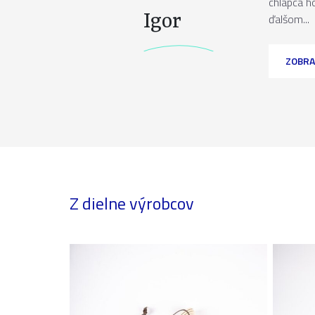
chlapca h
Igor
ďalšom...
ZOBRA
Z dielne výrobcov