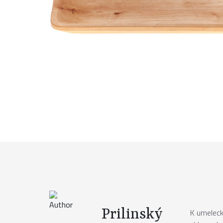
Prilinský
K umeleck