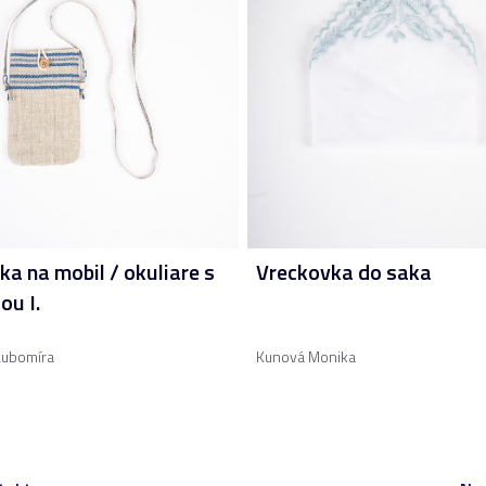
ka na mobil / okuliare s
Vreckovka do saka
ou I.
Ľubomíra
Kunová Monika