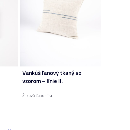
Vankúš ľanový tkaný so
vzorom – línie II.
Žilková Ľubomíra