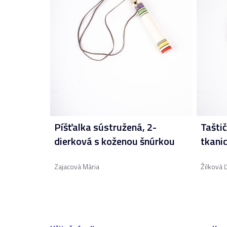
Píšťalka sústružená, 2-
Taštič
dierková s koženou šnúrkou
tkanic
Zajacová Mária
Žilková 