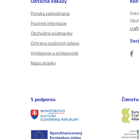
Užitočné odkazy
Kon
Ponuka zamestnania
Ústr
Obch
Povinné informácie
craf
Obchodné podmienky
Soci
Ochrana osobných údajov
Vyhlásenie o prístupnosti
Mapa stránky
S podporou
Členstv