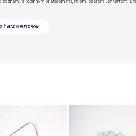
o zoznámil s rodinným priateľom majstrom Jozefom Lenhartom, a ta
ZIŤ VIAC O AUTOROVI