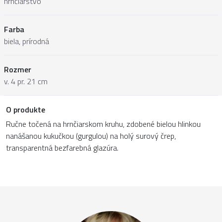
hrnčiarstvo
Farba
biela, prírodná
Rozmer
v. 4 pr. 21 cm
O produkte
Ručne točená na hrnčiarskom kruhu, zdobené bielou hlinkou
nanášanou kukučkou (gurgulou) na holý surový črep,
transparentná bezfarebná glazúra.