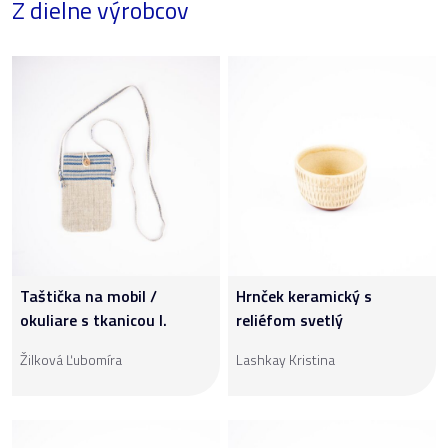
Z dielne výrobcov
Taštička na mobil /
Hrnček keramický s
okuliare s tkanicou I.
reliéfom svetlý
Žilková Ľubomíra
Lashkay Kristina