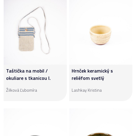
Taštička na mobil /
Hrnček keramický s
okuliare s tkanicou I.
reliéfom svetlý
Žilková Ľubomíra
Lashkay Kristina