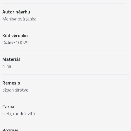
Autor návrhu
Menkynová Janka
Kód výrobku
0446310029
Materiál
hlina
Remeslo
džbankárstvo
Farba
biela, modrá, žltá
Rozmer