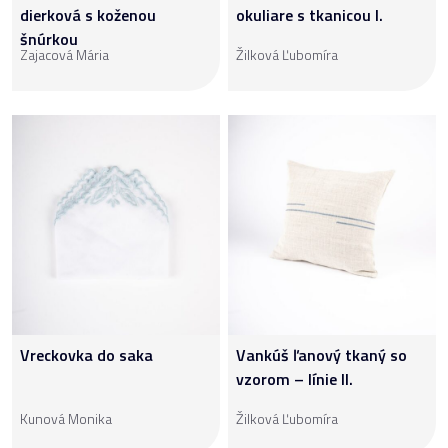
dierková s koženou
okuliare s tkanicou I.
šnúrkou
Zajacová Mária
Žilková Ľubomíra
Vreckovka do saka
Vankúš ľanový tkaný so
vzorom – línie II.
Kunová Monika
Žilková Ľubomíra