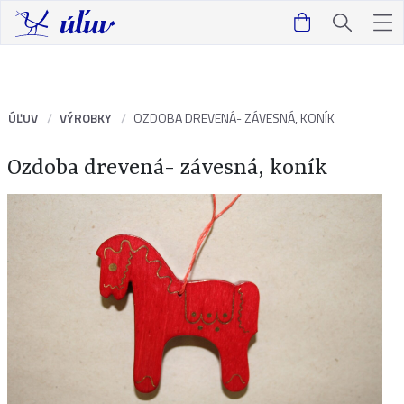
ÚĽUV
VÝROBKY
OZDOBA DREVENÁ- ZÁVESNÁ, KONÍK
Ozdoba drevená- závesná, koník