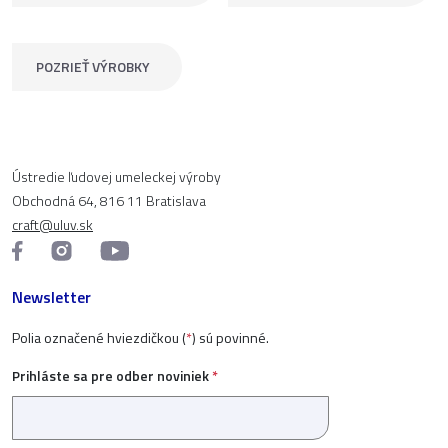
POZRIEŤ VÝROBKY
Ústredie ľudovej umeleckej výroby
Obchodná 64, 816 11 Bratislava
craft@uluv.sk
Newsletter
Polia označené hviezdičkou (
*
) sú povinné.
Prihláste sa pre odber noviniek
*