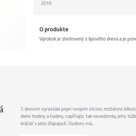
2016
O produkte
Výrobok je zhotovený z lipového dreva a je pon
á
S drevom vyrastala popri svojom otcovi, rezbárovi Júliuso
dielni hodiny a hodiny, napĺňajúc tak nevedomky jeho túžb
kráčať v jeho šľapajach. Dodnes má...