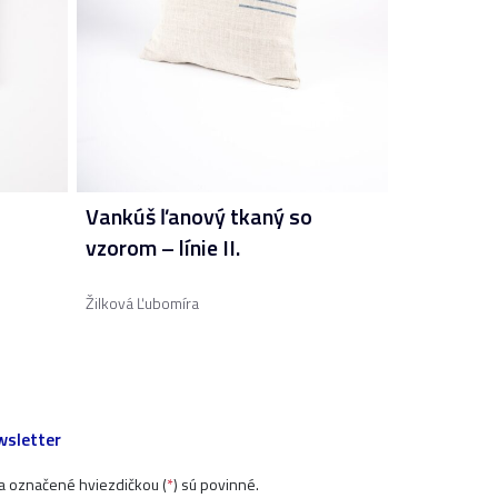
Vankúš ľanový tkaný so
vzorom – línie II.
Žilková Ľubomíra
sletter
ia označené hviezdičkou (
*
) sú povinné.