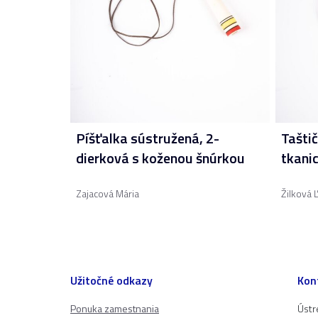
Píšťalka sústružená, 2-
Taštič
dierková s koženou šnúrkou
tkanic
Zajacová Mária
Žilková 
Užitočné odkazy
Kon
Ponuka zamestnania
Ústr