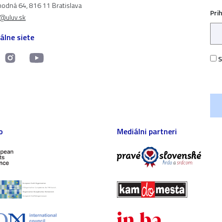
odná 64, 816 11 Bratislava
Pri
t@uluv.sk
álne siete
S
o
Mediálni partneri