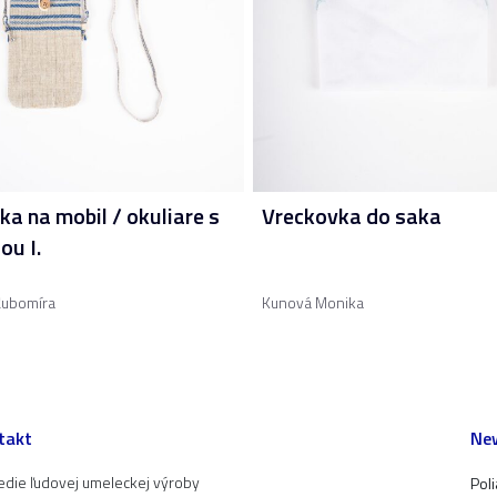
ka na mobil / okuliare s
Vreckovka do saka
ou I.
Ľubomíra
Kunová Monika
takt
New
edie ľudovej umeleckej výroby
Pol