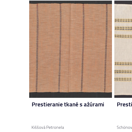
Prestieranie tkané s ažúrami
Prest
Kiššová Petronela
Schönov