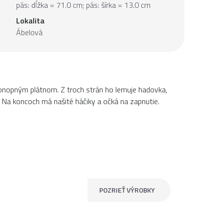
pás: dĺžka = 71.0 cm; pás: šírka = 13.0 cm
Lokalita
Ábelová
 konopným plátnom. Z troch strán ho lemuje hadovka,
 Na koncoch má našité háčiky a očká na zapnutie.
POZRIEŤ VÝROBKY