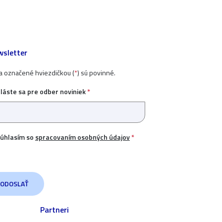
sletter
ia označené hviezdičkou (
*
) sú povinné.
hláste sa pre odber noviniek
*
úhlasím so
spracovaním osobných údajov
*
Partneri