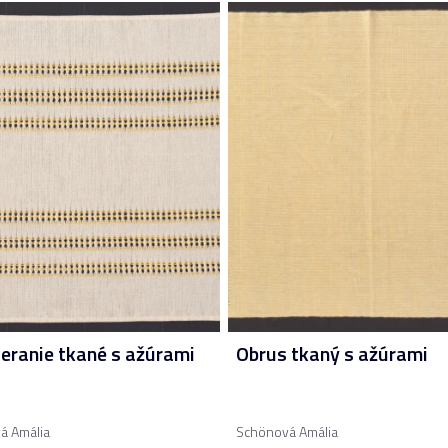
ieranie tkané s ažúrami
Obrus tkaný s ažúrami
á Amália
Schönová Amália