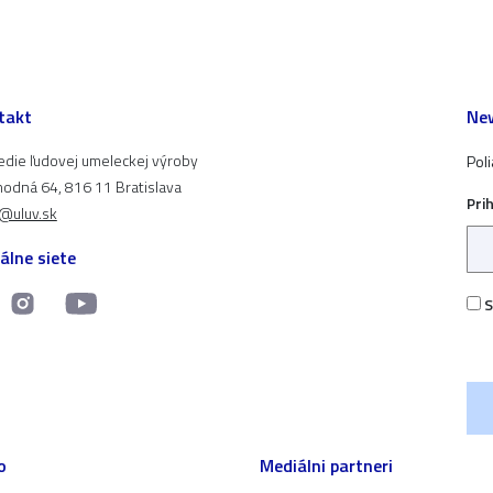
takt
New
edie ľudovej umeleckej výroby
Pol
odná 64, 816 11 Bratislava
Pri
t@uluv.sk
álne siete
S
o
Mediálni partneri