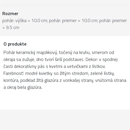
Rozmer
pohár: výška = 10.0 cm; pohár: priemer = 10.0 cm; pohár: priemer
= 9.5 cm
O produkte
Pohár keramický majolikový, točený na kruhu, smerom od
okraja sa zužuje, dno tvorí širší podstavec. Dekor: v spodnej
časti dekoratívny pás s kvetmi a vetvičkami z lístkov.
Farebnosť: modré kvietky so žltým stredom, zelené lístky,
kontúra, podklad žltá glazúra z vonkašej strany, vnútorná strana
a okraj biela glazúra.