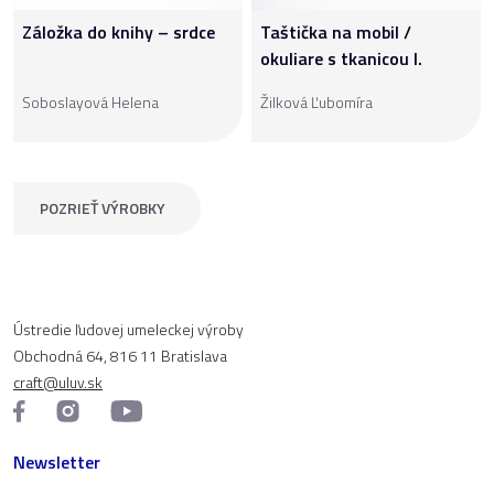
Záložka do knihy – srdce
Taštička na mobil /
okuliare s tkanicou I.
Soboslayová Helena
Žilková Ľubomíra
POZRIEŤ VÝROBKY
Ústredie ľudovej umeleckej výroby
Obchodná 64, 816 11 Bratislava
craft@uluv.sk
Newsletter