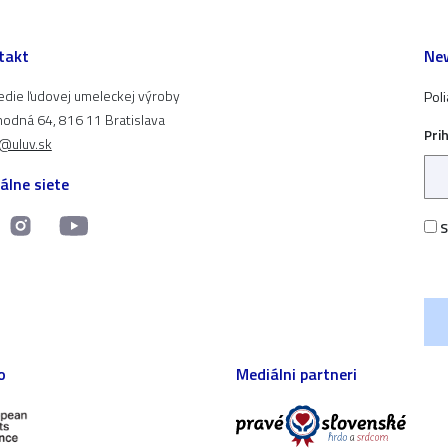
takt
New
edie ľudovej umeleckej výroby
Pol
odná 64, 816 11 Bratislava
Pri
t@uluv.sk
álne siete
S
o
Mediálni partneri