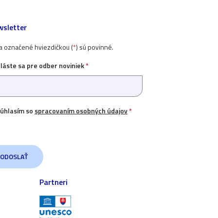
sletter
ia označené hviezdičkou (
*
) sú povinné.
hláste sa pre odber noviniek
*
úhlasím so
spracovaním osobných údajov
*
Partneri