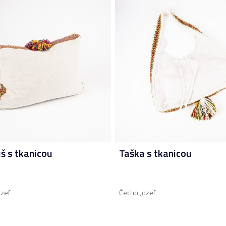
š s tkanicou
Taška s tkanicou
zef
Čecho Jozef