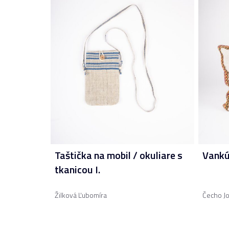
Taštička na mobil / okuliare s
Vankú
tkanicou I.
Žilková Ľubomíra
Čecho Jo