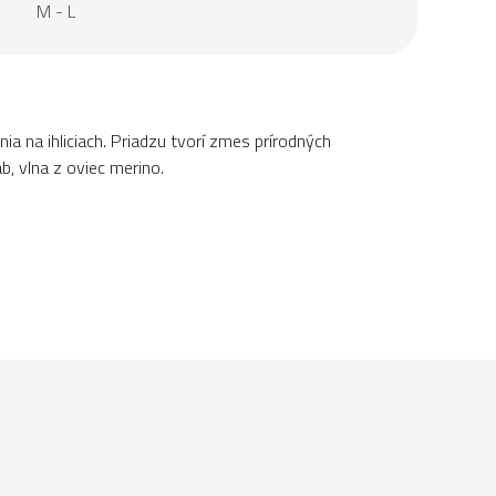
M - L
ia na ihliciach. Priadzu tvorí zmes prírodných
b, vlna z oviec merino.