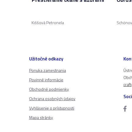
Kiššová Petronela
Schönov
Užitočné odkazy
Kon
Ponuka zamestnania
Ústr
Obch
Povinné informácie
craf
Obchodné podmienky
Soci
Ochrana osobných údajov
Vyhlásenie o prístupnosti
Mapa stránky