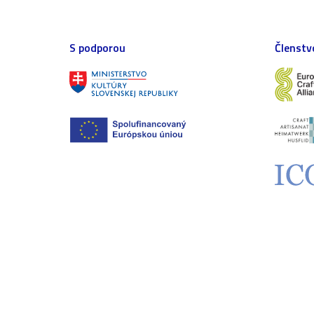
S podporou
Členstv