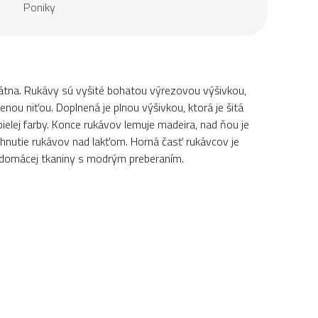
Poniky
átna. Rukávy sú vyšité bohatou výrezovou výšivkou,
nenou niťou. Doplnená je plnou výšivkou, ktorá je šitá
lej farby. Konce rukávov lemuje madeira, nad ňou je
iahnutie rukávov nad lakťom. Horná časť rukávcov je
 z domácej tkaniny s modrým preberaním.