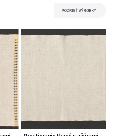
POZRIEŤ VÝROBKY
rami
Prestieranie tkané s ažúrami