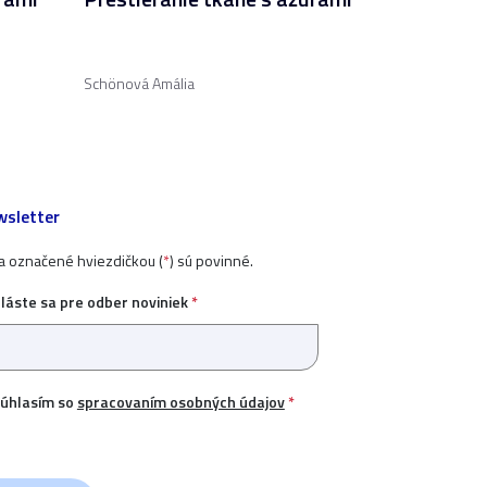
Schönová Amália
sletter
ia označené hviezdičkou (
*
) sú povinné.
hláste sa pre odber noviniek
*
úhlasím so
spracovaním osobných údajov
*