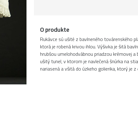
O produkte
Rukávce sú ušité z bavlneného továrenského pl
ktorá je robená krivou ihlou. Výšivka je šitá bavl
hrubšou umelohodvábnou priadzou krémovej a bie
ušitý tunel, v ktorom je navlečená šnúrka na st
nariasená a všitá do úzkeho golierika, ktorý je