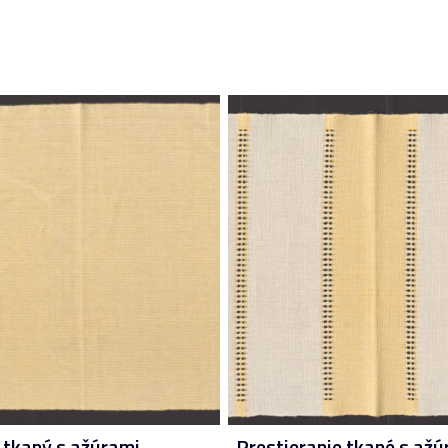
 tkaný s ažúrami
Prestieranie tkané s ažú