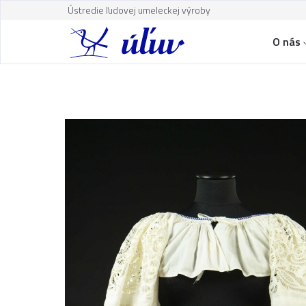
Ústredie ľudovej umeleckej výroby
O nás