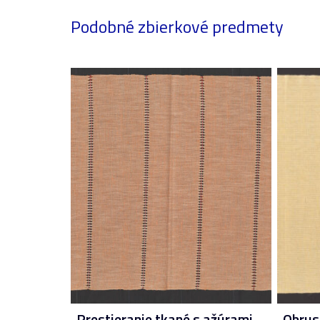
Podobné zbierkové predmety
Prestieranie tkané s ažúrami
Obrus