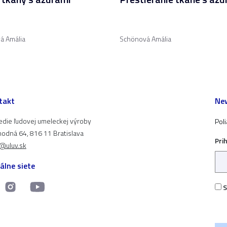
á Amália
Schönová Amália
takt
New
edie ľudovej umeleckej výroby
Pol
odná 64, 816 11 Bratislava
Pri
t@uluv.sk
álne siete
S