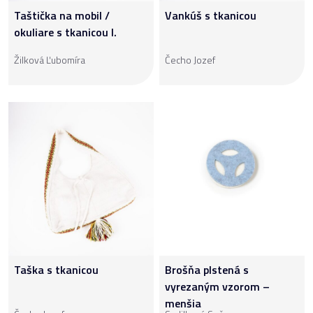
Taštička na mobil /
Vankúš s tkanicou
okuliare s tkanicou I.
Žilková Ľubomíra
Čecho Jozef
Taška s tkanicou
Brošňa plstená s
vyrezaným vzorom –
menšia