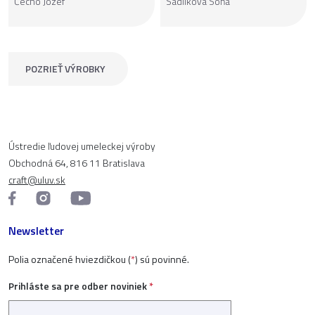
Čecho Jozef
Sadilková Soňa
POZRIEŤ VÝROBKY
Ústredie ľudovej umeleckej výroby
Obchodná 64, 816 11 Bratislava
craft@uluv.sk
Newsletter
Polia označené hviezdičkou (
*
) sú povinné.
Prihláste sa pre odber noviniek
*