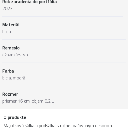
Rok zaradenia do portfólia
2023
Materiál
hlina
Remeslo
džbankárstvo
Farba
biela, modrá
Rozmer
priemer 16 cm; objem 0,2 L
O produkte
Majoliková šálka a podšálka s ručne maľovaným dekorom