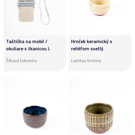
Taštička na mobil /
Hrnček keramický s
okuliare s tkanicou I.
reliéfom svetlý
Žilková Ľubomíra
Lashkay Kristina