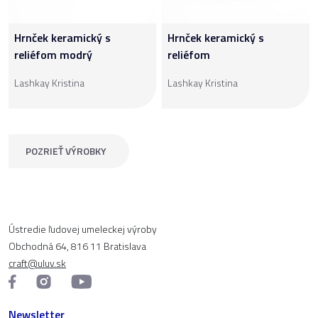
Hrnček keramický s
Hrnček keramický s
reliéfom modrý
reliéfom
Lashkay Kristina
Lashkay Kristina
POZRIEŤ VÝROBKY
Ústredie ľudovej umeleckej výroby
Obchodná 64, 816 11 Bratislava
craft@uluv.sk
Newsletter